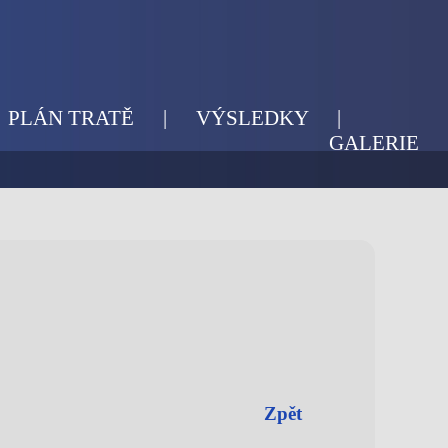
PLÁN TRATĚ
|
VÝSLEDKY
|
GALERIE
Zpět